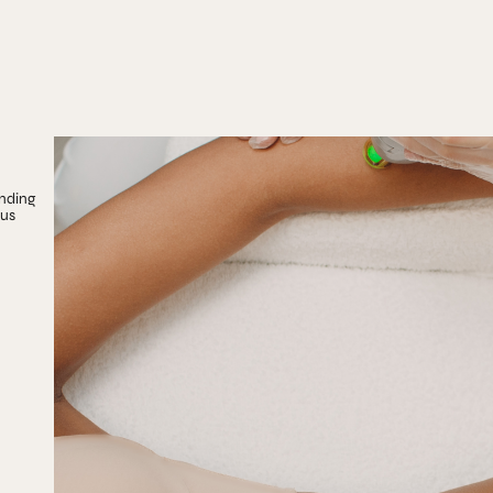
anding
ous