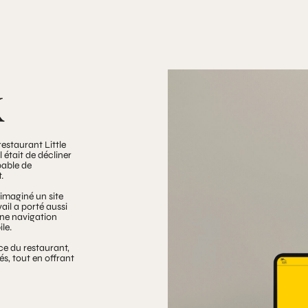
k
restaurant Little
l était de décliner
pable de
.
 imaginé un site
ail a porté aussi
 une navigation
le.
ce du restaurant,
s, tout en offrant