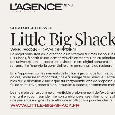
MENU
CRÉATION DE SITE WEB
Little Big Shac
WEB DESIGN – DÉVELOPPEMENT
Le projet consistait en la création d’un site web sur mesure pour le 
Big Shack, à partir d’une identité visuelle existante. L’enjeu principa
cet univers graphique dans un environnement digital cohérent, ca
retranscrire l’énergie, la convivialité et la personnalité du restaurant
En m’appuyant sur les éléments de la charte graphique fournie, j’ai
coloré, moderne et impactant, fidèle à l’image de la marque. Le trav
bien sur la direction visuelle que sur l’ergonomie, afin de proposer
fluide et intuitive, accessible sur tous les supports, notamment mobi
Le site a été pensé comme un véritable prolongement de l’expérien
mettant en avant son identité, son ambiance et ses informations clé
une présence en ligne claire, efficace et attractive pour les clients.
WWW.LITTLE-BIG-SHACK.FR