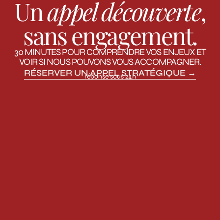
Un
appel découverte
,
sans engagement.
30 MINUTES POUR COMPRENDRE VOS ENJEUX ET
VOIR SI NOUS POUVONS VOUS ACCOMPAGNER.
RÉSERVER UN APPEL STRATÉGIQUE →
réponse sous 24h