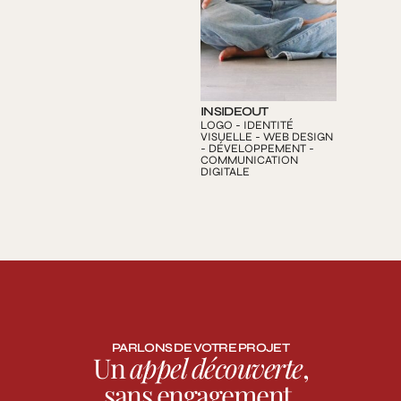
INSIDEOUT
CARAVAN
LOGO - IDENTITÉ
DÉVELOPPE
VISUELLE - WEB DESIGN
COMMUNIC
- DÉVELOPPEMENT -
DIGITALE
COMMUNICATION
DIGITALE
PARLONS DE VOTRE PROJET
Un
appel découverte
,
sans engagement.