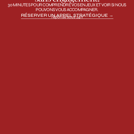
30 MINUTES POUR COMPRENDRE VOS ENJEUX ET VOIR SI NOUS
POUVONS VOUS ACCOMPAGNER.
RÉSERVER UN APPEL STRATÉGIQUE →
réponse sous 24h