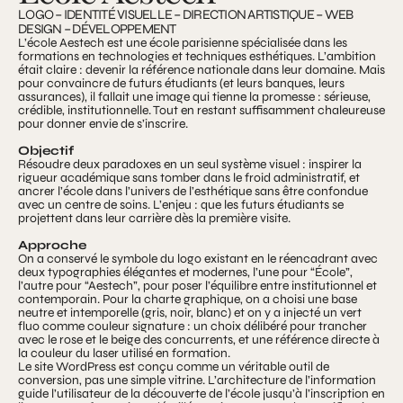
LOGO – IDENTITÉ VISUELLE – DIRECTION ARTISTIQUE – WEB
DESIGN – DÉVELOPPEMENT
L’école Aestech est une école parisienne spécialisée dans les
formations en technologies et techniques esthétiques. L’ambition
était claire : devenir la référence nationale dans leur domaine. Mais
pour convaincre de futurs étudiants (et leurs banques, leurs
assurances), il fallait une image qui tienne la promesse : sérieuse,
crédible, institutionnelle. Tout en restant suffisamment chaleureuse
pour donner envie de s’inscrire.
Objectif
Résoudre deux paradoxes en un seul système visuel : inspirer la
rigueur académique sans tomber dans le froid administratif, et
ancrer l’école dans l’univers de l’esthétique sans être confondue
avec un centre de soins. L’enjeu : que les futurs étudiants se
projettent dans leur carrière dès la première visite.
Approche
On a conservé le symbole du logo existant en le réencadrant avec
deux typographies élégantes et modernes, l’une pour “École”,
l’autre pour “Aestech”, pour poser l’équilibre entre institutionnel et
contemporain. Pour la charte graphique, on a choisi une base
neutre et intemporelle (gris, noir, blanc) et on y a injecté un vert
fluo comme couleur signature : un choix délibéré pour trancher
avec le rose et le beige des concurrents, et une référence directe à
la couleur du laser utilisé en formation.
Le site WordPress est conçu comme un véritable outil de
conversion, pas une simple vitrine. L’architecture de l’information
guide l’utilisateur de la découverte de l’école jusqu’à l’inscription en